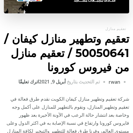
تعقيم منازل
تعقيم وتطهير منازل كيفان /
50050641 / تعقيم منازل
من فيروس كورونا
على
تم التحديث بتاريخ
أبريل 9, 2021
اترك تعليقًا
rwan
تعقيم
وتطهير
شركة تعقيم وتطهير منازل كيفان الكويت نقدم طرق فعالة في
منازل
تعقيم وتطهير المنازل، ونقوم بالتطهير للمنازل على أكمل وجه
كيفان
وخاصة بعد انتشار حالة الرعب في الآونة الأخيرة بعد ظهور
/
فايروس كورونا وارتفاع في نسبة الإصابة به في اكثر الدول وعلى
0050641
مستوى العالم، وفرنا طرق فعالة للتطهير والتبخير لكافة المنازل