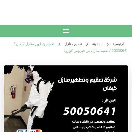
الكويت
خدمات منزلية بالكويت شراء بيع فك نقل تركيب صيانة تصليح اثاث عفش
الرئيسية
المدونة
تعقيم منازل
تعقيم وتطهير منازل كيفان /
50050641 / تعقيم منازل من فيروس كورونا