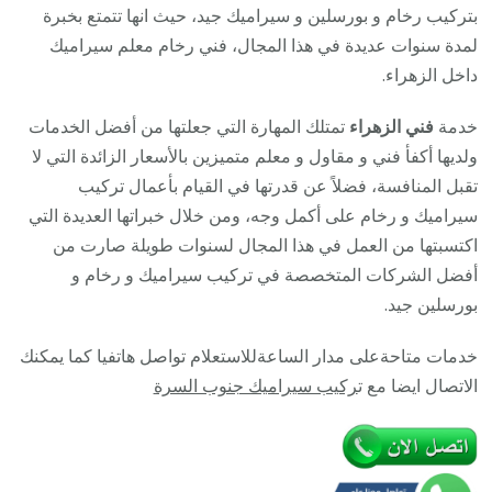
447375
بتركيب رخام و بورسلين و سيراميك جيد، حيث انها تتمتع بخبرة
/
لمدة سنوات عديدة في هذا المجال، فني رخام معلم سيراميك
معلم
داخل الزهراء.
تركيب
خدمة
فني الزهراء
تمتلك المهارة التي جعلتها من أفضل الخدمات
سيراميك
ولديها أكفأ فني و مقاول و معلم متميزين بالأسعار الزائدة التي لا
جرانيت
تقبل المنافسة، فضلاً عن قدرتها في القيام بأعمال تركيب
بورسلان
سيراميك و رخام على أكمل وجه، ومن خلال خبراتها العديدة التي
بلاط
اكتسبتها من العمل في هذا المجال لسنوات طويلة صارت من
رخام
أفضل الشركات المتخصصة في تركيب سيراميك و رخام و
بورسلين جيد.
خدمات متاحةعلى مدار الساعةللاستعلام تواصل هاتفيا كما يمكنك
الاتصال ايضا مع ت
ركيب سيراميك جنوب السرة