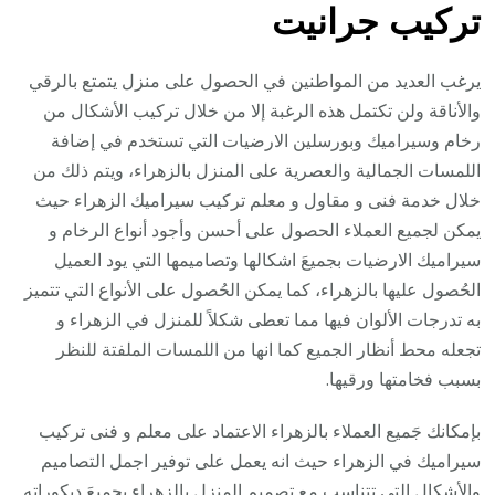
تركيب جرانيت
يرغب العديد من المواطنين في الحصول على منزل يتمتع بالرقي
والأناقة ولن تكتمل هذه الرغبة إلا من خلال تركيب الأشكال من
رخام وسيراميك وبورسلين الارضيات التي تستخدم في إضافة
اللمسات الجمالية والعصرية على المنزل بالزهراء، ويتم ذلك من
خلال خدمة فنى و مقاول و معلم تركيب سيراميك الزهراء حيث
يمكن لجميع العملاء الحصول على أحسن وأجود أنواع الرخام و
سيراميك الارضيات بجميعَ اشكالها وتصاميمها التي يود العميل
الحُصول عليها بالزهراء، كما يمكن الحُصول على الأنواع التي تتميز
به تدرجات الألوان فيها مما تعطى شكلاً للمنزل في الزهراء و
تجعله محط أنظار الجميع كما انها من اللمسات الملفتة للنظر
بسبب فخامتها ورقيها.
بإمكانك جَميع العملاء بالزهراء الاعتماد على معلم و فنى تركيب
سيراميك في الزهراء حيث انه يعمل على توفير اجمل التصاميم
والأشكال التي تتناسب مع تصميم المنزل بالزهراء بجميعَ ديكوراته