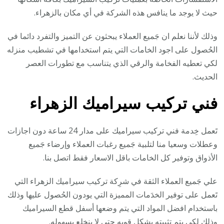
حيث لا يوجد ما ينافس هذه الشركة في أي مكان بالزهراء.
وذلك لأننا نعلم ان جَميع العملاء يبحثون عن التميز والتفرد دائما في
الحُصول على اجود الخامات التي يتم استخدامها في تشطيب منزله
لكي تعطيه الفخامة والرقي الذي يتناسب مع تطورات العصر
الحديث.
فني تركيب سيراميك الزهراء
تَعمل خِدمة فني تركيب سيراميك على مدار 24 ساعة دون اجازات
وعطلات وسعيا منا لتلبية جَميع رغبات العملاء وإرضاء جَميع
الأذواق وتوفير كل الخامات باقل الاسعار فقط اتصل بنا.
علي جَميع العملاء الثقة في شرِكة تركيب سيراميك الزهراء التي
تَعمل على توفير الخدَمات المميزة التي يودون الحُصول عليها وذلك
باستخدام افضل المواد التي يتم وضعها أسفل قطع السيراميك
وذلك لكي يتم تثبيته بشكل قويه حتى لا ينخلع بسهوله.