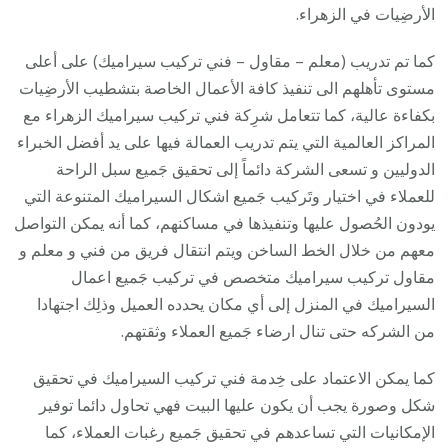
الأرضِيات في الزهراء.
كما تم تدريب (معلم – مقاول – فني تركيب سيراميك) على أعلى
مستوى تأهلهم الى تنفيذ كافة الأعمال الخاصة بتشطيب الأرضِيات
بكفاءة عالية، كما تتعامل شرِكة فني تركيب سيراميك الزهراء مع
المراكز العالمية التي يتم تدريب العمالة فيها على يد أفضل الخبراء
الدوليين و تسعى الشركة دائماً إلى تحقيق جَميع سبل الراحة
للعملاء في اختيار وتَركيب جَميع اشكال السيراميك المتنوعة التي
يودون الحُصول عليها وتنفيذها في مساكنهم، كما أنه يمكن التواصل
معهم من خلال الخط الساخن ويتم انتقال فريق من فني و معلم و
مقاول تركيب سيراميك متخصص في تركيب جَميع اعمال
السيراميك في المنزل إلى أي مكان يحدده العميل وذلِك اجتهادا
من الشركه حتى تنال ارضاء جَميع العملاء وثقتهم.
كما يمكن الاعتماد على خِدمة فني تركيب السيراميك في تحقيق
شكل وصورة يجب أن يكون عليها البيت فهي تحاول دائما توفير
الإمكانيات التي تساعدهم في تحقيق جَميع رغبات العملاء، كما