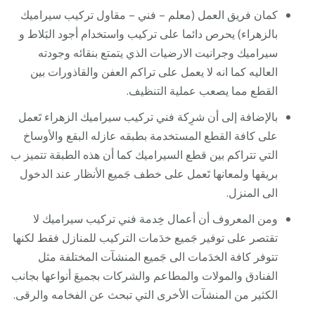
كمان فريق العمل (معلم – فني – مقاول تركيب سيراميك
بالزهراء) يحرص دائما على تركيب واستخدام أجود البَلاط و
سيراميك وجرانيت الارضيات الذي يتمتع بنقائه وجودته
العاليه كما انه لا يعمل على تراكم العفن والقاذورات بين
القطع مما يصعب عملية التنظيف.
بالإضافة إلى أن شرِكة فني تركيب سيراميك الزهراء تَعمل
على كافة القطع المستخدمة بطبقه عازله البقع والأوساخ
التي تتراكم بين قطع السيراميك كما أن هذه الطبقة تتميز ب
بريقها ولمعانها تَعمل على خطف جَميع الأنظار عند الدخول
الى المنزل.
ومن المعروف أن أعمال خِدمة فني تركيب سيراميك لا
تقتصر على توفير جَميع خدَمات التركيب للمنازل فقط لكنها
تتوفر كافة الخدَمات الى جَميع المنشآت المختلفة مثل
الفنادق والمولات والمطاعم والشركات بجميعَ أنواعها بجانب
الكثير من المنشآت الأخرى التي تبحث عن الفخامه والرقى.