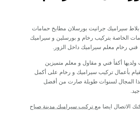
لى
ركيب
يراميك
 بلاط سيراميك جرانيت بورسلان مطابخ حمامات
لزور
ت الخاصة بتركيب رخام و بورسلين و سيراميك
، فني رخام معلم سيراميك داخل الزور.
6644737
ولديها أكفأ فني و مقاول و معلم متميزين
علم
 القيام بأعمال تركيب سيراميك و رخام على أكمل
ركيب
 هذا المجال لسنوات طويلة صارت من أفضل
يراميك
يد.
رانيت
ورسلان
نك الاتصال ايضا مع
تركيب سيراميك مدينة صباح
لاط
خام