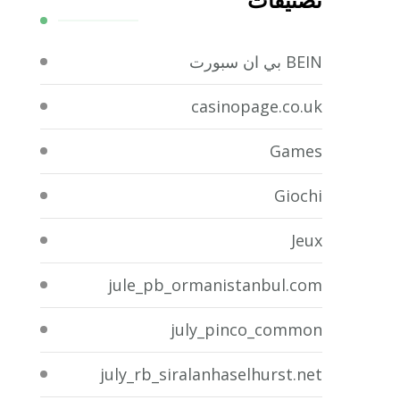
تصنيفات
BEIN بي ان سبورت
casinopage.co.uk
Games
Giochi
Jeux
jule_pb_ormanistanbul.com
july_pinco_common
july_rb_siralanhaselhurst.net