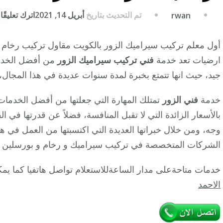
ع
تم التحديث بتاريخ
أبريل 14, 2021
اترك تعليقًا
rwan
ت
س
أول معلم تركيب سيراميك الزور بالكويت مقاول تركيب رخام
ا
ارضيات تعد خدمة
فني تركيب سيراميك الزور
من أفضل الخدما
/
جيد، حيث انها تتمتع بخبرة لمدة سنوات عديدة في هذا المجال
5
/
خدمة
فني الزور
تمتلك المهارة التي جعلتها من أفضل الخدمات 
م
بالأسعار الزائدة التي لا تقبل المنافسة، فضلاً عن قدرتها في
ت
وجه، ومن خلال خبراتها العديدة التي اكتسبتها من العمل في
س
الشركات المتخصصة في تركيب سيراميك و رخام و بورسلين ج
ج
ب
خدمات متاحةعلى مدار الساعةللاستعلام تواصل هاتفيا كما يمك
ب
الاحمد
ر