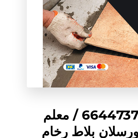
تركيب سيراميك الزور / 66447375 / معلم
رسلان بلاط رخام