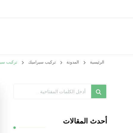
الرئيسية
المدونة
تركيب سيراميك
تركيب سيراميك الزور / 66447375 /
هل
تبحث
عن
شيء
أحدث المقالات
ما؟