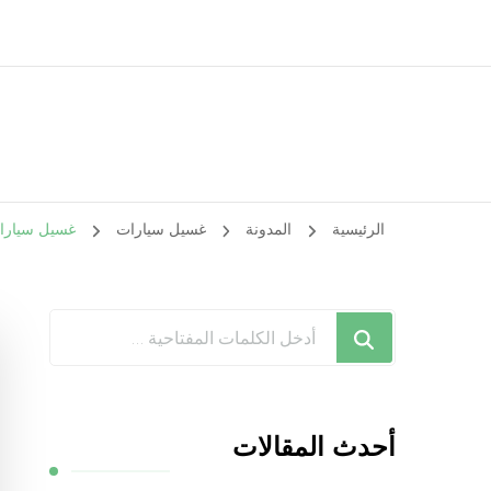
الرئيسية
المدونة
غسيل سيارات
غسيل سيارات الرقعي / 67661662 / غس
هل
تبحث
عن
شيء
أحدث المقالات
ما؟