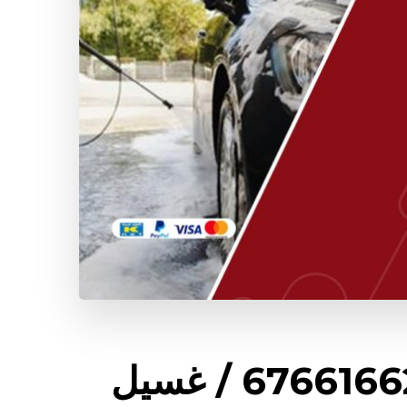
غسيل سيارات الرقعي / 67661662 / غسيل