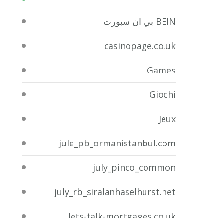
BEIN بي ان سبورت
casinopage.co.uk
Games
Giochi
Jeux
jule_pb_ormanistanbul.com
july_pinco_common
july_rb_siralanhaselhurst.net
lets-talk-mortgages.co.uk