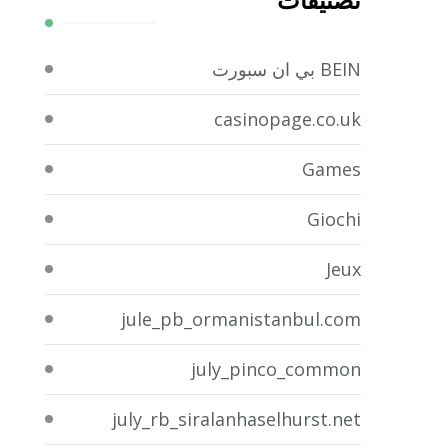
تصنيفات
BEIN بي ان سبورت
casinopage.co.uk
Games
Giochi
Jeux
jule_pb_ormanistanbul.com
july_pinco_common
july_rb_siralanhaselhurst.net