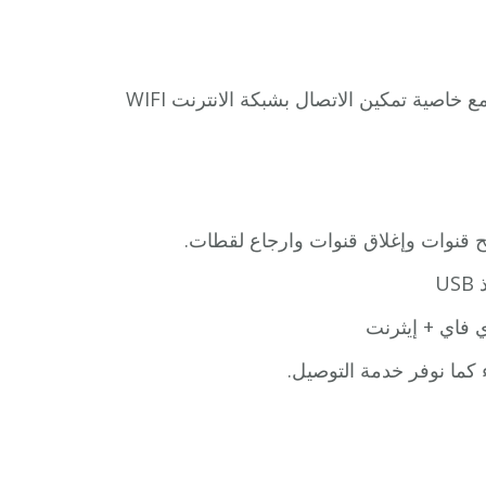
يتميز رسيفر بي ان سبورت 4k بدقة عالية وبدرجة 1080i/60 مع خاصية تمكين الاتصال بشبكة الانترنت WIFI
كما نوفر خدمة التوصيل.