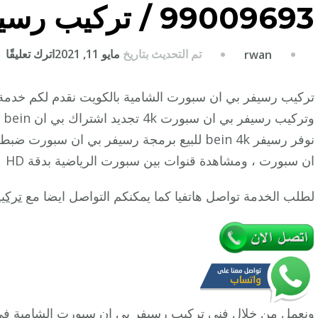
99009693 / تركيب رسيفر bein sport
ع
تم التحديث بتاريخ
مايو 11, 2021
اترك تعليقًا
rwan
ت
ر
ب
وت
ان
نوفر رسيفر bein 4k للبيع برمجة رسيفر بي ان 
س
ان سبورت ، ومشاهدة قنوات بين سبورت الرياضية بدقة HD
ال
/
لطلب الخدمة تواصل هاتفيا كما يمكنكم التواصل ايضا مع
تركي
3
/
ت
ر
n
t
ونعمل من خلال فني تركيب رسيفر
بي ان سبورت
الشامية في