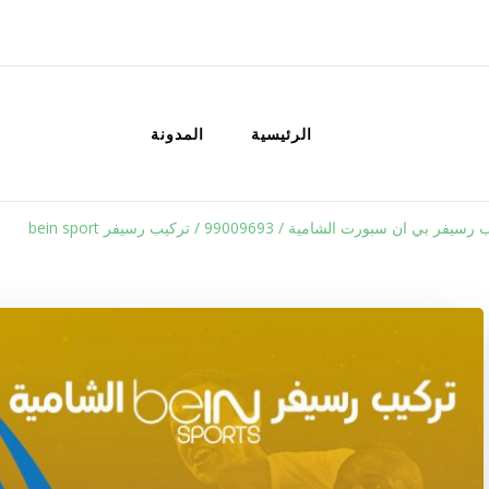
الكويت
خدمات منزلية بالكويت شراء بيع فك نق
الرئيسية
المدونة
فر بي ان سبورت الشامية / 99009693 / تركيب رسيفر bein sport