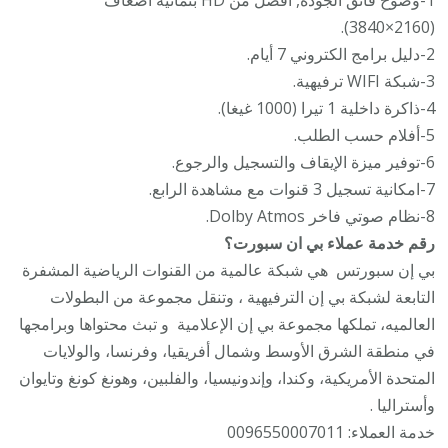
(2160×3840).
2-دليل برامج الكتروني 7 أيام.
3-شبكة WIFI ترفيهية.
4-ذاكرة داخلية 1 تيرا (1000 غيغا).
5-أفلام حسب الطلب.
6-توفير ميزة الإيقاف والتسجيل والرجوع.
7-امكانية تسجيل 3 قنوات مع مشاهدة الرابع.
8-نظام صوتي فاخر Dolby Atmos.
رقم خدمة عملاء بي ان سبورت؟
بي إن سبورتس ‏ هي شبكة عالمية من القنوات الرياضية المشفرة
التابعة لشبكة بي إن الترفيهية ‏، وتنقل مجموعة من البطولات
العالميه، تملكها مجموعة بي إن الإعلامية ‏ و تبث محتواها وبرامجها
في منطقة الشرق الأوسط وشمال أفريقيا، وفرنسا، والولايات
المتحدة الأمريكية، وكندا، وإندونيسيا، والفلبين، وهونغ كونغ وتايوان
وأستراليا .
خدمة العملاء: 0096550007011