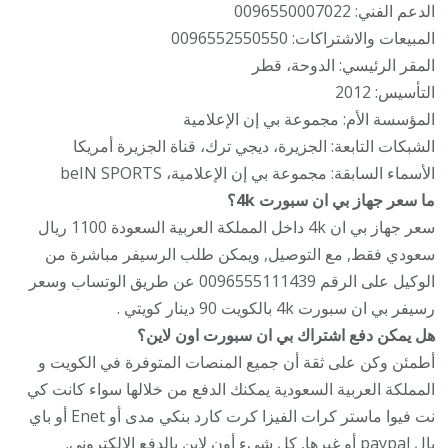
الدعم الفني: 0096550007022
المبيعات والاشتراكات: 0096552550550
المقر الرئيسي: الدوحة، قطر
التأسيس: 2012
المؤسسة الأم: مجموعة بي إن الإعلامية
الشبكات التابعة: الجزيرة، ديجي ترك، قناة الجزيرة أمريكا
الأسماء السابقة: مجموعة بي إن الإعلامية، beIN SPORTS
ما سعر جهاز بي ان سبورت 4k؟
سعر جهاز بي ان 4k داخل المملكة العربية السعودة 1100 ريال
سعودي فقط, مع التوصيل, ويمكن طلب الرسيفر مباشرة من
الوكيل على الرقم 0096555111439 عن طريق الوتساب وسعر
رسيفر بي ان سبورت 4k بالكويت 90 دينار كويتي .
هل يمكن دفع اشتراك بي ان سبورت اون لاين؟
أطمئن وكن على ثقة أن جميع المنصات المتوفرة في الكويت و
المملكة العربية السعودية يمكنك الدفع من خلالها سواء كانت كي
نت فيوا ماستر كرات الفيزا كرت كارد بنكي مدى أو Enet أو باي
بال paypal أو غيرها, كل شيء أون لاين بالدفع الالكتروني.