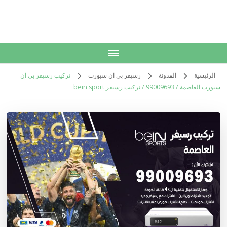
الكويت
خدمات منزلية بالكويت شراء بيع فك نقل تركيب صيانة تصليح اثاث عفش
الرئيسية
المدونة
رسيفر بي ان سبورت
تركيب رسيفر بي ان
سبورت العاصمة / 99009693 / تركيب رسيفر bein sport