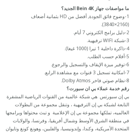
ما مواصفات جهاز Bein 4K الجديد؟
1-وضوح فائق الجودة, أفضل من HD بثمانية أضعاف
(2160×3840).
2-دليل برامج الكتروني 7 أيام.
3-شبكة WIFI ترفيهية.
4-ذاكرة داخلية 1 تيرا (1000 غيغا).
5-أفلام حسب الطلب.
6-توفير ميزة الإيقاف والتسجيل والرجوع.
7-امكانية تسجيل 3 قنوات مع مشاهدة الرابع.
8-نظام صوتي فاخر Dolby Atmos.
رقم خدمة عملاء بي ان سبورت؟
بي إن سبورتس ‏ هي شبكة عالمية من القنوات الرياضية المشفرة
التابعة لشبكة بي إن الترفيهية ‏، وتنقل مجموعة من البطولات
العالميه، تملكها مجموعة بي إن الإعلامية ‏ و تبث محتواها وبرامجها
في منطقة الشرق الأوسط وشمال أفريقيا، وفرنسا، والولايات
المتحدة الأمريكية، وكندا، وإندونيسيا، والفلبين، وهونغ كونغ وتايوان