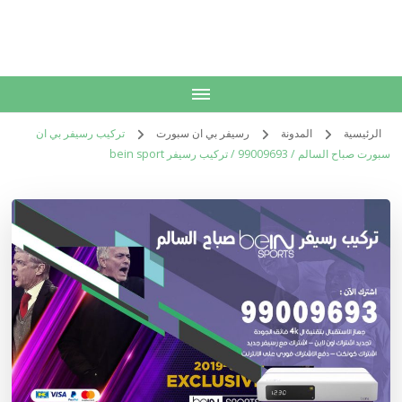
الكويت
خدمات منزلية بالكويت شراء بيع فك نقل تركيب صيانة تصليح اثاث عفش
الرئيسية
المدونة
رسيفر بي ان سبورت
تركيب رسيفر بي ان
سبورت صباح السالم / 99009693 / تركيب رسيفر bein sport