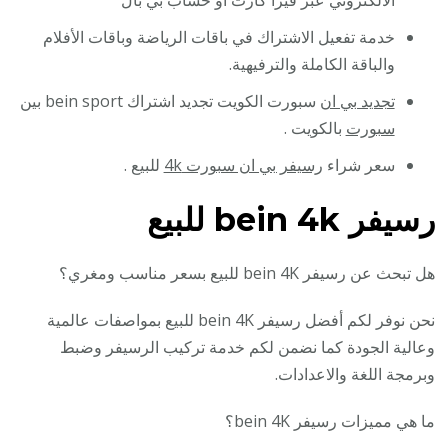
الالكتروني عبر فيزا كارت او حساب بي بال
خدمة تفعيل الاشتراك في باقات الرياضة وباقات الأفلام
والباقة الكاملة والترفيهية.
تجديد بي ان
سبورت الكويت تجديد اشتراك bein sport
بين
سبورت
بالكويت .
سعر شراء
رسيفر بي ان سبورت 4k
للبيع .
رسيفر bein 4k للبيع
هل تبحث عن رسيفر bein 4K للبيع بسعر مناسب ومغري؟
نحن نوفر لكم أفضل رسيفر bein 4K للبيع بمواصفات عالمية
وعالية الجودة كما نضمن لكم خدمة تركيب الرسيفر وضبط
وبرمجة اللغة والاعدادات.
ما هي مميزات رسيفر bein 4K؟