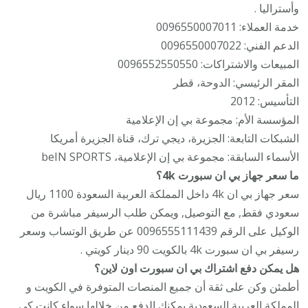
وأستراليا .
خدمة العملاء: 0096550007011
الدعم الفني: 0096550007022
المبيعات والاشتراكات: 0096552550550
المقر الرئيسي: الدوحة، قطر
التأسيس: 2012
المؤسسة الأم: مجموعة بي إن الإعلامية
الشبكات التابعة: الجزيرة، ديجي ترك، قناة الجزيرة أمريكا
الأسماء السابقة: مجموعة بي إن الإعلامية، beIN SPORTS
ما سعر جهاز بي ان سبورت 4k؟
سعر جهاز بي ان 4k داخل المملكة العربية السعودة 1100 ريال
سعودي فقط, مع التوصيل, ويمكن طلب الرسيفر مباشرة من
الوكيل على الرقم 0096555111439 عن طريق الوتساب وسعر
رسيفر بي ان سبورت 4k بالكويت 90 دينار كويتي .
هل يمكن دفع اشتراك بي ان سبورت اون لاين؟
أطمئن وكن على ثقة أن جميع المنصات المتوفرة في الكويت و
المملكة العربية السعودية يمكنك الدفع من خلالها سواء كانت كي