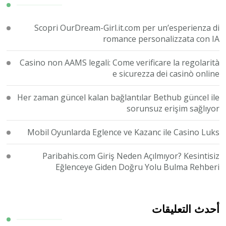
Scopri OurDream-Girl.it.com per un’esperienza di
romance personalizzata con IA
Casino non AAMS legali: Come verificare la regolarità
e sicurezza dei casinò online
Her zaman güncel kalan bağlantılar Bethub güncel ile
sorunsuz erişim sağlıyor
Mobil Oyunlarda Eglence ve Kazanc ile Casino Luks
Paribahis.com Giriş Neden Açılmıyor? Kesintisiz
Eğlenceye Giden Doğru Yolu Bulma Rehberi
أحدث التعليقات